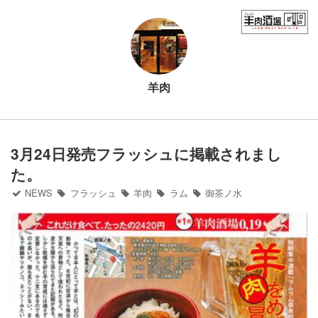
Home
フード（ディナー）
羊肉
フード（ランチ）
ドリンク
3月24日発売フラッシュに掲載されまし
た。
御茶ノ水ワテラス店
NEWS
フラッシュ
羊肉
ラム
御茶ノ水
チカマチラウンジ店
お問い合わせ
NEWS