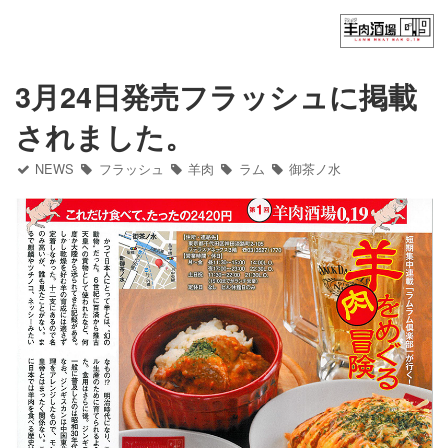
Home
フード（ディナー）
3月24日発売フラッシュに掲載
されました。
フード（ランチ）
NEWS
フラッシュ
羊肉
ラム
御茶ノ水
ドリンク
御茶ノ水ワテラス店
チカマチラウンジ店
お問い合わせ
NEWS