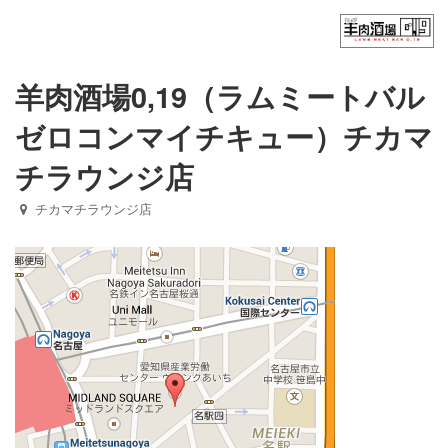
Home
フード（ディナー）
羊肉酒場0,19（ラムミートバル
ゼロコンマイチキュー）チカマ
フード（ランチ）
チラウンジ店
ドリンク
チカマチラウンジ店
御茶ノ水ワテラス店
チカマチラウンジ店
お問い合わせ
NEWS