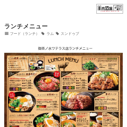
Home
フード（ディナー）
ランチメニュー
フード（ランチ）
ラム
スンドゥブ
フード（ランチ）
ドリンク
御茶ノ水ワテラス店
チカマチラウンジ店
お問い合わせ
NEWS