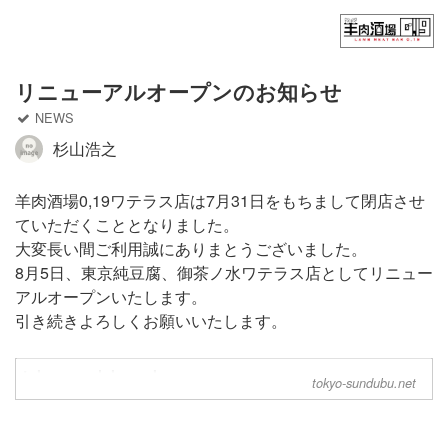
Home
フード（ディナー）
リニューアルオープンのお知らせ
NEWS
フード（ランチ）
杉山浩之
ドリンク
羊肉酒場0,19ワテラス店は7月31日をもちまして閉店させ
ていただくこととなりました。
大変長い間ご利用誠にありまとうございました。
御茶ノ水ワテラス店
8月5日、東京純豆腐、御茶ノ水ワテラス店としてリニュー
アルオープンいたします。
チカマチラウンジ店
引き続きよろしくお願いいたします。
お問い合わせ
tokyo-sundubu-web
tokyo-sundubu.net
NEWS