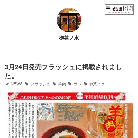
Home
フード（ディナー）
御茶ノ水
フード（ランチ）
ドリンク
3月24日発売フラッシュに掲載されまし
た。
御茶ノ水ワテラス店
NEWS
フラッシュ
羊肉
ラム
御茶ノ水
チカマチラウンジ店
お問い合わせ
NEWS