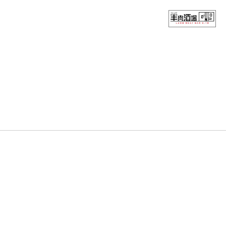
Home
フード（ディナー）
フード（ランチ）
ドリンク
御茶ノ水ワテラス店
チカマチラウンジ店
お問い合わせ
NEWS